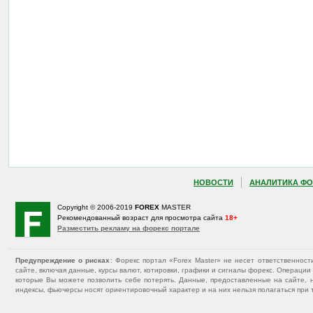
НОВОСТИ
АНАЛИТИКА ФО
Copyright © 2006-2019
FOREX
MASTER
Рекомендованный возраст для просмотра сайта
18+
Разместить рекламу на форекс портале
Предупреждение о рисках
: Форекс портал «Forex Master» не несет ответственнос
сайте, включая данные, курсы валют, котировки, графики и сигналы форекс. Операц
которые Вы можете позволить себе потерять. Данные, предоставленные на сайте, 
индексы, фьючерсы носят ориентировочный характер и на них нельзя полагаться при 