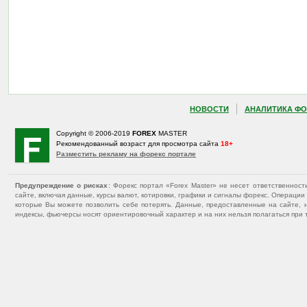
НОВОСТИ
АНАЛИТИКА ФО
Copyright © 2006-2019
FOREX
MASTER
Рекомендованный возраст для просмотра сайта
18+
Разместить рекламу на форекс портале
Предупреждение о рисках
: Форекс портал «Forex Master» не несет ответственнос
сайте, включая данные, курсы валют, котировки, графики и сигналы форекс. Операц
которые Вы можете позволить себе потерять. Данные, предоставленные на сайте, 
индексы, фьючерсы носят ориентировочный характер и на них нельзя полагаться при 