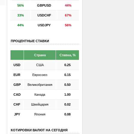
56%
GBPUSD
44%
33%
USDCHF
67%
44%
USDJPY
56%
ПРОЦЕНТНЫЕ СТАВКИ
Страна
Ставка, %
USD
США
0.25
EUR
Евросоюз
0.15
GBP
Великобритания
0.50
CAD
Канада
1.00
CHF
Швейцария
0.02
JPY
Япония
0.08
КОТИРОВКИ ВАЛЮТ НА СЕГОДНЯ