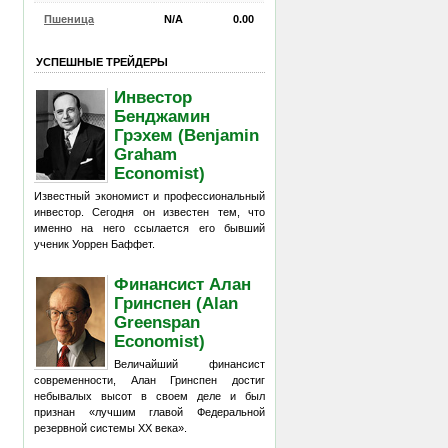
Пшеница
N/A
0.00
УСПЕШНЫЕ ТРЕЙДЕРЫ
Инвестор
Бенджамин
Грэхем (Benjamin
Graham
Economist)
Известный экономист и профессиональный
инвестор. Сегодня он известен тем, что
именно на него ссылается его бывший
ученик Уоррен Баффет.
Финансист Алан
Гринспен (Alan
Greenspan
Economist)
Величайший финансист
современности, Алан Гринспен достиг
небывалых высот в своем деле и был
признан «лучшим главой Федеральной
резервной системы XX века».