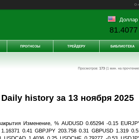
О 
Доллар
81.4077
ПРОГНОЗЫ
ТРЕЙДЕРУ
БИБЛИОТЕКА
Просмотров:
173
(1 мин. на прочтени
aily history за 13 ноября 2025
закрытия Изменение, % AUDUSD 0.65294 -0.15 EURJP
1.16371 0.41 GBPJPY 203.758 0.31 GBPUSD 1.319 0.5
8 USDCAD 1.4036 0.25 USDCHF 0.79277 -0.53 USDJP