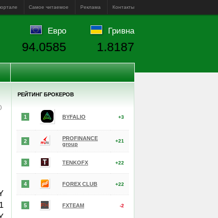
портале
Самое читаемое
Реклама
Контакты
Евро
Гривна
94.0585
1.8187
РЕЙТИНГ БРОКЕРОВ
е)
1
BYFALIO
+3
PROFINANCE
2
+21
group
3
TENKOFX
+22
4
FOREX CLUB
+22
Y
1
5
FXTEAM
-2
Y