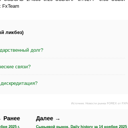
к: FxTeam
й ликбез)
ударственный долг?
ческие связи?
а дискредитация?
Источник: Новости рынка FOREX от FXP
 Ранее
Далее →
бря 2025 г.
Сырьевой рынок, Daily history за 14 ноября 2025 