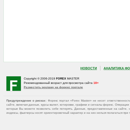
НОВОСТИ
АНАЛИТИКА ФО
Copyright © 2006-2019
FOREX
MASTER
Рекомендованный возраст для просмотра сайта
18+
Разместить рекламу на форекс портале
Предупреждение о рисках
: Форекс портал «Forex Master» не несет ответственнос
сайте, включая данные, курсы валют, котировки, графики и сигналы форекс. Операц
которые Вы можете позволить себе потерять. Данные, предоставленные на сайте, 
индексы, фьючерсы носят ориентировочный характер и на них нельзя полагаться при 