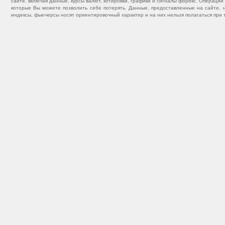
сайте, включая данные, курсы валют, котировки, графики и сигналы форекс. Операц
которые Вы можете позволить себе потерять. Данные, предоставленные на сайте, 
индексы, фьючерсы носят ориентировочный характер и на них нельзя полагаться при 