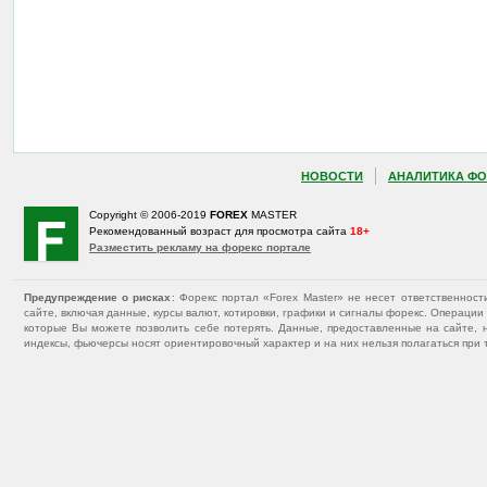
НОВОСТИ
АНАЛИТИКА ФО
Copyright © 2006-2019
FOREX
MASTER
Рекомендованный возраст для просмотра сайта
18+
Разместить рекламу на форекс портале
Предупреждение о рисках
: Форекс портал «Forex Master» не несет ответственнос
сайте, включая данные, курсы валют, котировки, графики и сигналы форекс. Операц
которые Вы можете позволить себе потерять. Данные, предоставленные на сайте, 
индексы, фьючерсы носят ориентировочный характер и на них нельзя полагаться при 