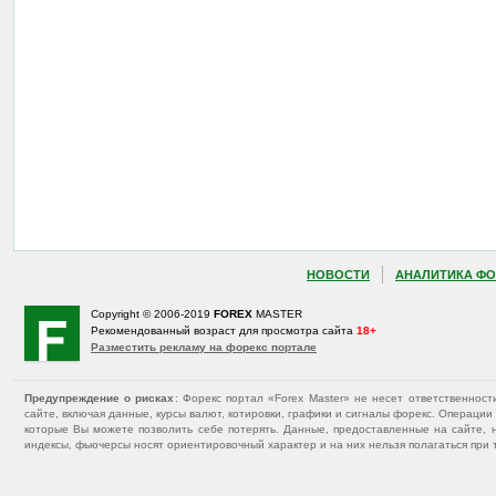
НОВОСТИ
АНАЛИТИКА ФО
Copyright © 2006-2019
FOREX
MASTER
Рекомендованный возраст для просмотра сайта
18+
Разместить рекламу на форекс портале
Предупреждение о рисках
: Форекс портал «Forex Master» не несет ответственнос
сайте, включая данные, курсы валют, котировки, графики и сигналы форекс. Операц
которые Вы можете позволить себе потерять. Данные, предоставленные на сайте, 
индексы, фьючерсы носят ориентировочный характер и на них нельзя полагаться при 