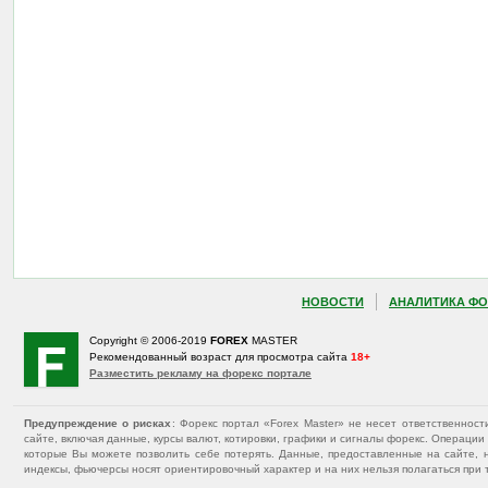
НОВОСТИ
АНАЛИТИКА ФО
Copyright © 2006-2019
FOREX
MASTER
Рекомендованный возраст для просмотра сайта
18+
Разместить рекламу на форекс портале
Предупреждение о рисках
: Форекс портал «Forex Master» не несет ответственнос
сайте, включая данные, курсы валют, котировки, графики и сигналы форекс. Операц
которые Вы можете позволить себе потерять. Данные, предоставленные на сайте, 
индексы, фьючерсы носят ориентировочный характер и на них нельзя полагаться при 