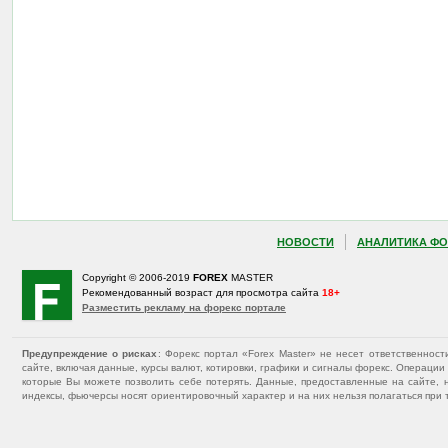
НОВОСТИ
АНАЛИТИКА ФО
Copyright © 2006-2019
FOREX
MASTER
Рекомендованный возраст для просмотра сайта
18+
Разместить рекламу на форекс портале
Предупреждение о рисках
: Форекс портал «Forex Master» не несет ответственнос
сайте, включая данные, курсы валют, котировки, графики и сигналы форекс. Операц
которые Вы можете позволить себе потерять. Данные, предоставленные на сайте, 
индексы, фьючерсы носят ориентировочный характер и на них нельзя полагаться при 