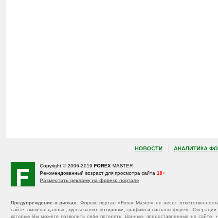
НОВОСТИ
АНАЛИТИКА ФО
Copyright © 2006-2019
FOREX
MASTER
Рекомендованный возраст для просмотра сайта
18+
Разместить рекламу на форекс портале
Предупреждение о рисках
: Форекс портал «Forex Master» не несет ответственнос
сайте, включая данные, курсы валют, котировки, графики и сигналы форекс. Операц
которые Вы можете позволить себе потерять. Данные, предоставленные на сайте, 