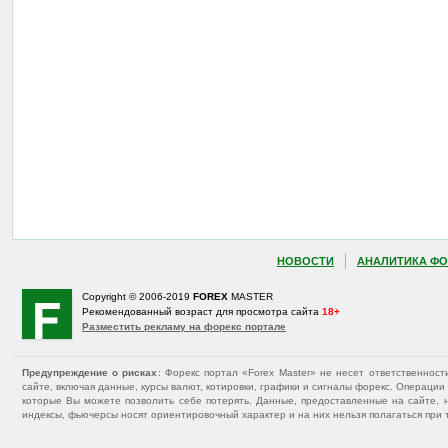
НОВОСТИ
АНАЛИТИКА ФО
Copyright © 2006-2019
FOREX
MASTER
Рекомендованный возраст для просмотра сайта
18+
Разместить рекламу на форекс портале
Предупреждение о рисках
: Форекс портал «Forex Master» не несет ответственнос
сайте, включая данные, курсы валют, котировки, графики и сигналы форекс. Операц
которые Вы можете позволить себе потерять. Данные, предоставленные на сайте, 
индексы, фьючерсы носят ориентировочный характер и на них нельзя полагаться при 