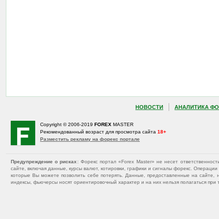
НОВОСТИ
АНАЛИТИКА ФО
Copyright © 2006-2019
FOREX
MASTER
Рекомендованный возраст для просмотра сайта
18+
Разместить рекламу на форекс портале
Предупреждение о рисках
: Форекс портал «Forex Master» не несет ответственнос
сайте, включая данные, курсы валют, котировки, графики и сигналы форекс. Операц
которые Вы можете позволить себе потерять. Данные, предоставленные на сайте, 
индексы, фьючерсы носят ориентировочный характер и на них нельзя полагаться при 