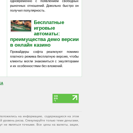
одновременно с появлением свободных
рыночных отношений. Довольно быстро он
получил популярность.
Бесплатные
игровые
автоматы:
преимущества демо версии
в онлайн казино
Провайдеры софта реализуют помимо
платного режима бесплатную версию, чтобы
клиенты могли знакомиться с эмуляторами
и их особенностями без вложений.
КА
вы положились на информацию, содержащуюся на этом
 уровень риска. Спекулируйте только теми деньгами,
т не являться точными. Все цены на валюты, акции,