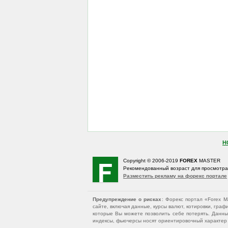
Н
Copyright © 2006-2019
FOREX
MASTER
Рекомендованный возраст для просмотр
Разместить рекламу на форекс портале
Предупреждение о рисках
: Форекс портал «Forex 
сайте, включая данные, курсы валют, котировки, гр
которые Вы можете позволить себе потерять. Данны
индексы, фьючерсы носят ориентировочный характер и