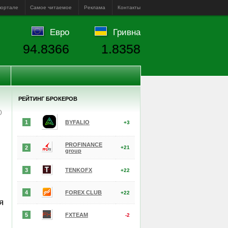
портале
Самое читаемое
Реклама
Контакты
Евро
Гривна
94.8366
1.8358
РЕЙТИНГ БРОКЕРОВ
е)
1
BYFALIO
+3
PROFINANCE
2
+21
group
3
TENKOFX
+22
4
FOREX CLUB
+22
я
5
FXTEAM
-2