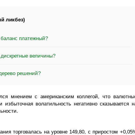
й ликбез)
а баланс платежный?
а дискретные величины?
 дерево решений?
ился мнением с американским коллегой, что валютны
и избыточная волатильность негативно сказывается н
ьности.
ния торговалась на уровне 149,80, с приростом +0,05