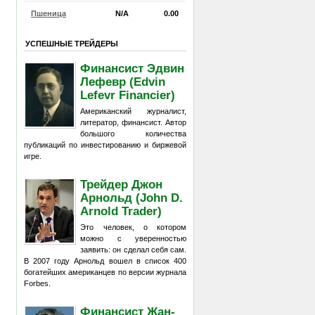
Пшеница
N/A
0.00
УСПЕШНЫЕ ТРЕЙДЕРЫ
Финансист Эдвин
Лефевр (Edvin
Lefevr Financier)
Американский журналист,
литератор, финансист. Автор
большого количества
публикаций по инвестированию и биржевой
игре.
Трейдер Джон
Арнольд (John D.
Arnold Trader)
Это человек, о котором
можно с уверенностью
заявить: он сделал себя сам.
В 2007 году Арнольд вошел в список 400
богатейших американцев по версии журнала
Forbes.
Финансист Жан-