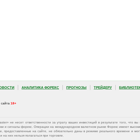
ОВОСТИ
АНАЛИТИКА ФОРЕКС
ПРОГНОЗЫ
ТРЕЙДЕРУ
БИБЛИОТЕ
а сайта
18+
Master» не несет ответственности за утрату ваших инвестиций в результате того, что 
афики и сигналы форекс. Операции на международном валютном рынке Форекс имеют высокий
е, предоставленные на сайте, не обязательно даны в режиме реального времени и могу
 на них нельзя полагаться при торговле.