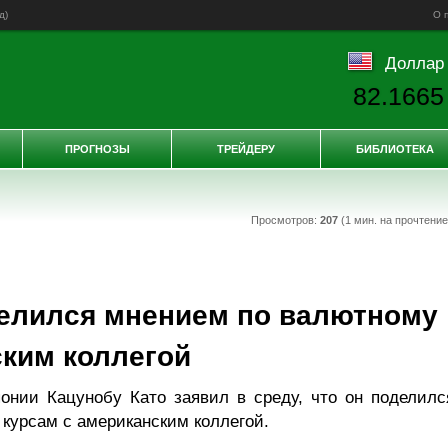
д
)
О 
Доллар
82.1665
ПРОГНОЗЫ
ТРЕЙДЕРУ
БИБЛИОТЕКА
Просмотров:
207
(1 мин. на прочтени
делился мнением по валютному
ским коллегой
нии Кацунобу Като заявил в среду, что он поделилс
курсам с американским коллегой.