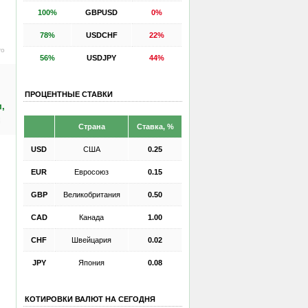
100%
GBPUSD
0%
78%
USDCHF
22%
ro
56%
USDJPY
44%
ПРОЦЕНТНЫЕ СТАВКИ
м,
х
Страна
Ставка, %
USD
США
0.25
EUR
Евросоюз
0.15
GBP
Великобритания
0.50
CAD
Канада
1.00
CHF
Швейцария
0.02
JPY
Япония
0.08
КОТИРОВКИ ВАЛЮТ НА СЕГОДНЯ