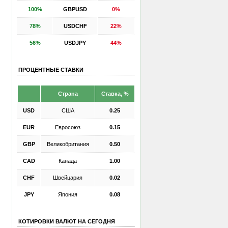
100%
GBPUSD
0%
78%
USDCHF
22%
56%
USDJPY
44%
ПРОЦЕНТНЫЕ СТАВКИ
Страна
Ставка, %
USD
США
0.25
EUR
Евросоюз
0.15
GBP
Великобритания
0.50
CAD
Канада
1.00
CHF
Швейцария
0.02
JPY
Япония
0.08
КОТИРОВКИ ВАЛЮТ НА СЕГОДНЯ