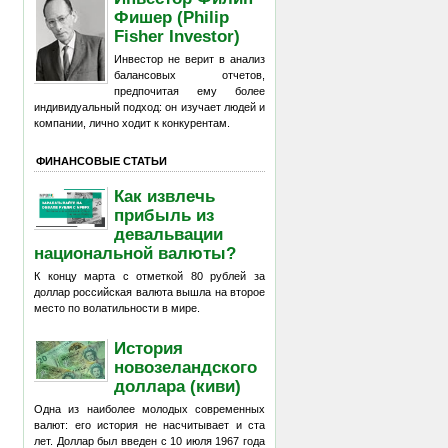
Фишер (Philip
Fisher Investor)
Инвестор не верит в анализ
балансовых отчетов,
предпочитая ему более
индивидуальный подход: он изучает людей и
компании, лично ходит к конкурентам.
ФИНАНСОВЫЕ СТАТЬИ
Как извлечь
прибыль из
девальвации
национальной валюты?
К концу марта с отметкой 80 рублей за
доллар российская валюта вышла на второе
место по волатильности в мире.
История
новозеландского
доллара (киви)
Одна из наиболее молодых современных
валют: его история не насчитывает и ста
лет. Доллар был введен с 10 июля 1967 года