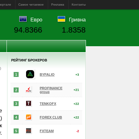
портале
Самое читаемое
Реклама
Контакты
Евро
Гривна
94.8366
1.8358
РЕЙТИНГ БРОКЕРОВ
е)
1
BYFALIO
+3
PROFINANCE
2
+21
group
3
TENKOFX
+22
е
)
4
FOREX CLUB
+22
к
5
FXTEAM
-2
.