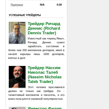
Пшеница
N/A
0.00
УСПЕШНЫЕ ТРЕЙДЕРЫ
Трейдер Ричард
Деннис (Richard
Dennis Trader)
Известный как «принц Ямы»,
Ричард Деннис сумел
заработать состояние в
более чем 200 миллионов долларов, имея в
начале карьеры лишь 1600 долларов,
взятых в долг.
Трейдер Нассим
Николас Талеб
(Nassim Nicholas
Taleb Trader)
Этот человек прославился
далеко не только как трейдер. Он -
талантливый математик и писатель, и его
книги пользуются огромной популярностью.
Инвестор Филип