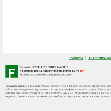
НОВОСТИ
АНАЛИТИКА ФО
Copyright © 2006-2019
FOREX
MASTER
Рекомендованный возраст для просмотра сайта
18+
Разместить рекламу на форекс портале
Предупреждение о рисках
: Форекс портал «Forex Master» не несет ответственнос
сайте, включая данные, курсы валют, котировки, графики и сигналы форекс. Операц
которые Вы можете позволить себе потерять. Данные, предоставленные на сайте, 
индексы, фьючерсы носят ориентировочный характер и на них нельзя полагаться при 