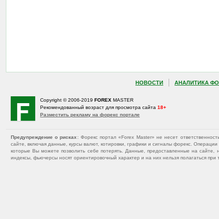
НОВОСТИ
АНАЛИТИКА ФО
Copyright © 2006-2019
FOREX
MASTER
Рекомендованный возраст для просмотра сайта
18+
Разместить рекламу на форекс портале
Предупреждение о рисках
: Форекс портал «Forex Master» не несет ответственнос
сайте, включая данные, курсы валют, котировки, графики и сигналы форекс. Операц
которые Вы можете позволить себе потерять. Данные, предоставленные на сайте, 
индексы, фьючерсы носят ориентировочный характер и на них нельзя полагаться при 