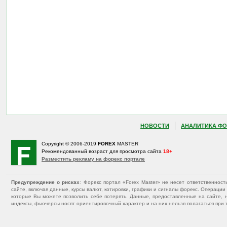
НОВОСТИ
АНАЛИТИКА ФО
Copyright © 2006-2019
FOREX
MASTER
Рекомендованный возраст для просмотра сайта
18+
Разместить рекламу на форекс портале
Предупреждение о рисках
: Форекс портал «Forex Master» не несет ответственнос
сайте, включая данные, курсы валют, котировки, графики и сигналы форекс. Операц
которые Вы можете позволить себе потерять. Данные, предоставленные на сайте, 
индексы, фьючерсы носят ориентировочный характер и на них нельзя полагаться при 