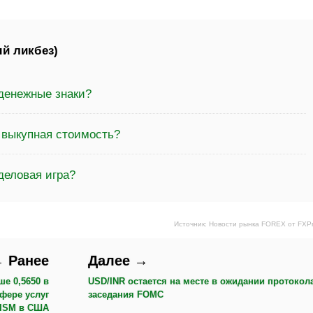
й ликбез)
 денежные знаки?
 выкупная стоимость?
деловая игра?
Источник: Новости рынка FOREX от FXP
 Ранее
Далее →
е 0,5650 в
USD/INR остается на месте в ожидании протокол
фере услуг
заседания FOMC
 ISM в США