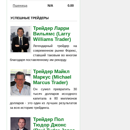
Пшеница
N/A
0.00
УСПЕШНЫЕ ТРЕЙДЕРЫ
Трейдер Ларри
Вильямс (Larry
Williams Trader)
Легендарный трейдер на
современном рынке Форекс,
ставший таковым во многом
благодаря поставленному им рекорду.
Трейдер Майкл
Маркус (Michael
Marcus Trader)
Он сумел превратить 30
тысяч долларов исходного
капитала в 80 миллионов
долларов - это один из лучших результатов
за всю историю трейдинга.
Трейдер Пол
Тюдор Джонс