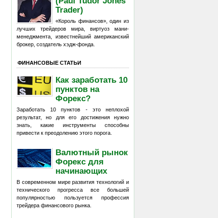
(Paul Tudor Jones
Trader)
«Король финансов», один из
лучших трейдеров мира, виртуоз мани-
менеджмента, известнейший американский
брокер, создатель хэдж-фонда.
ФИНАНСОВЫЕ СТАТЬИ
Как заработать 10
пунктов на
Форекс?
Заработать 10 пунктов - это неплохой
результат, но для его достижения нужно
знать, какие инструменты способны
привести к преодолению этого порога.
Валютный рынок
Форекс для
начинающих
В современном мире развития технологий и
технического прогресса все большей
популярностью пользуется профессия
трейдера финансового рынка.