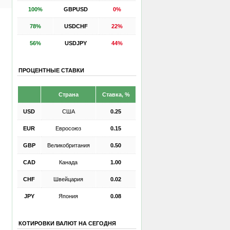
100%
GBPUSD
0%
78%
USDCHF
22%
56%
USDJPY
44%
ПРОЦЕНТНЫЕ СТАВКИ
Страна
Ставка, %
USD
США
0.25
EUR
Евросоюз
0.15
GBP
Великобритания
0.50
CAD
Канада
1.00
CHF
Швейцария
0.02
JPY
Япония
0.08
КОТИРОВКИ ВАЛЮТ НА СЕГОДНЯ