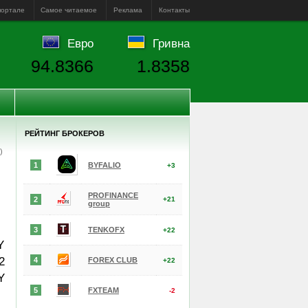
портале
Самое читаемое
Реклама
Контакты
Евро
Гривна
94.8366
1.8358
РЕЙТИНГ БРОКЕРОВ
е)
1
BYFALIO
+3
PROFINANCE
2
+21
group
3
TENKOFX
+22
Y
2
4
FOREX CLUB
+22
Y
5
FXTEAM
-2