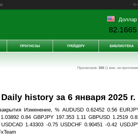
д
)
О 
Доллар
82.1665
ПРОГНОЗЫ
ТРЕЙДЕРУ
БИБЛИОТЕКА
Просмотров:
200
(1 мин. на прочтени
ily history за 6 января 2025 г.
закрытия Изменение, % AUDUSD 0.62452 0.56 EURJP
1.03892 0.84 GBPJPY 197.353 1.11 GBPUSD 1.2519 0.8
 USDCAD 1.43303 -0.75 USDCHF 0.90451 -0.42 USDJP
 FxTeam