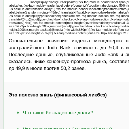
label{display:block;cursor:pointer}.fxs-faq-module-header label span{
label:after,.fxs-faq-module-header label:before{content:\"\";position:absolute;top:50%;r
.2s ease-in-out;transition-delay:0}.fxs-faq-module-header label:after{transform:rotate
label:before{transform:rotate(-45deg) translateX(4px)}.fxs-faq-module-header label:aft
.3s ease-in-out}input[type=checkbox]:checked+.fxs-faq-module-section .fxs-faq-modul
translateX(4px)}input[type=checkbox]:checked+.fxs-faq-module-section .fxs-faq-modul
translateX(-4px)}.fxs-faq-module-content{max-height:0;overflow:hidden;transition:all .3
size:14.72px;line-height:20px;margin:0}input[type=checkbox]:checked+.fxs-faq-modul
height:1000px;margin-top:8px}@media (min-width:680px){.fxs-faq-module-title{font-siz
size:19.2px;line-height:25.92px}.fxs-faq-module-content{font-size:16px;line-height:21.
Окончательное значение индекса менеджеров 
австралийского Judo Bank снизилось до 50,4 в 
Последние данные, опубликованные Judo Bank и аг
оказались ниже консенсус-прогноза рынка, состави
до 49,9 в июле против 50,2 ранее.
Это полезно знать (финансовый ликбез)
Что такое безнадежные долги?