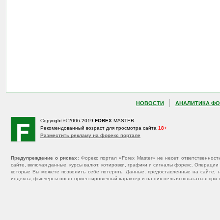
НОВОСТИ
АНАЛИТИКА ФО
Copyright © 2006-2019
FOREX
MASTER
Рекомендованный возраст для просмотра сайта
18+
Разместить рекламу на форекс портале
Предупреждение о рисках
: Форекс портал «Forex Master» не несет ответственнос
сайте, включая данные, курсы валют, котировки, графики и сигналы форекс. Операц
которые Вы можете позволить себе потерять. Данные, предоставленные на сайте, 
индексы, фьючерсы носят ориентировочный характер и на них нельзя полагаться при 