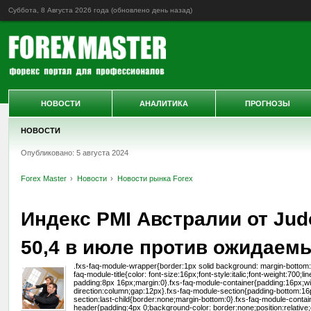
Суббота, 8 Августа 2026 года (обновлено
день назад
)
НОВОСТИ
АНАЛИТИКА
ПРОГНОЗЫ
НОВОСТИ
Опубликовано: 5 августа 2024
Forex Master
Новости
Новости рынка Forex
Индекс PMI Австралии от Jud
50,4 в июле против ожидаемы
.fxs-faq-module-wrapper{border:1px solid background: margin-bottom:32
faq-module-title{color: font-size:16px;font-style:italic;font-weight:700
padding:8px 16px;margin:0}.fxs-faq-module-container{padding:16px;wid
direction:column;gap:12px}.fxs-faq-module-section{padding-bottom:16
section:last-child{border:none;margin-bottom:0}.fxs-faq-module-conta
header{padding:4px 0;background-color: border:none;position:relative