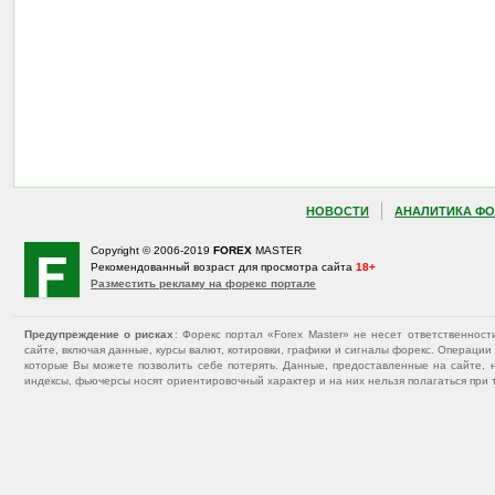
НОВОСТИ
АНАЛИТИКА ФО
Copyright © 2006-2019
FOREX
MASTER
Рекомендованный возраст для просмотра сайта
18+
Разместить рекламу на форекс портале
Предупреждение о рисках
: Форекс портал «Forex Master» не несет ответственнос
сайте, включая данные, курсы валют, котировки, графики и сигналы форекс. Операц
которые Вы можете позволить себе потерять. Данные, предоставленные на сайте, 
индексы, фьючерсы носят ориентировочный характер и на них нельзя полагаться при 