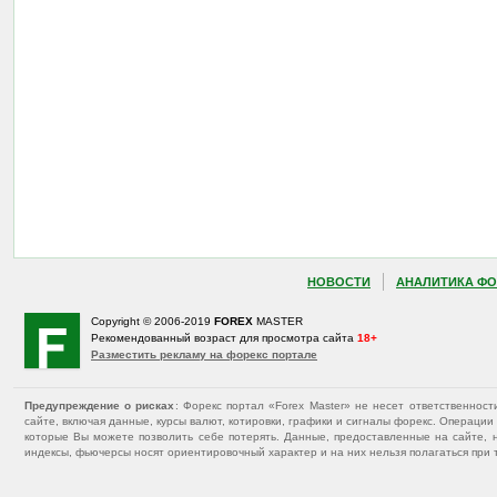
НОВОСТИ
АНАЛИТИКА ФО
Copyright © 2006-2019
FOREX
MASTER
Рекомендованный возраст для просмотра сайта
18+
Разместить рекламу на форекс портале
Предупреждение о рисках
: Форекс портал «Forex Master» не несет ответственнос
сайте, включая данные, курсы валют, котировки, графики и сигналы форекс. Операц
которые Вы можете позволить себе потерять. Данные, предоставленные на сайте, 
индексы, фьючерсы носят ориентировочный характер и на них нельзя полагаться при 