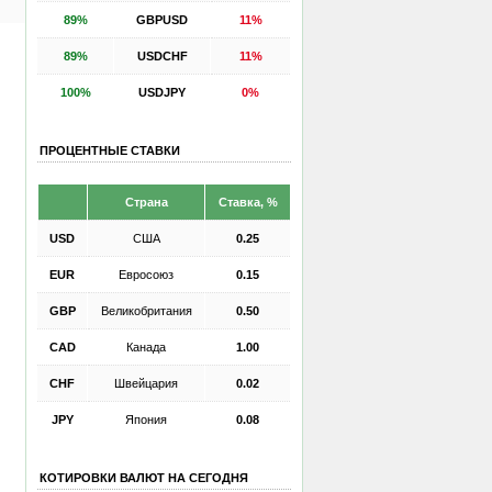
89%
GBPUSD
11%
89%
USDCHF
11%
100%
USDJPY
0%
ПРОЦЕНТНЫЕ СТАВКИ
Страна
Ставка, %
USD
США
0.25
EUR
Евросоюз
0.15
GBP
Великобритания
0.50
CAD
Канада
1.00
CHF
Швейцария
0.02
JPY
Япония
0.08
КОТИРОВКИ ВАЛЮТ НА СЕГОДНЯ