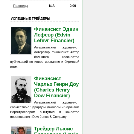
Пшеница
N/A
0.00
УСПЕШНЫЕ ТРЕЙДЕРЫ
Финансист Эдвин
Лефевр (Edvin
Lefevr Financier)
Американский журналист,
литератор, финансист. Автор
большого количества
публикаций по инвестированию и биржевой
игре.
Финансист
Чарльз Генри Доу
(Charles Henry
Dow Financier)
Американский журналист,
совместно с Эдвардом Джонсом и Чарльзом
Бергстрессером выступил в качестве
сооснователя Dow Jones & Company.
Трейдер Льюис