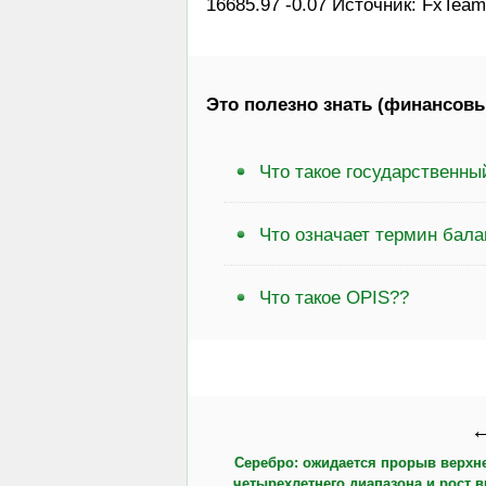
16685.97 -0.07 Источник: FxTeam
Это полезно знать (финансовы
Что такое государственн
Что означает термин бал
Что такое OPIS??
←
Серебро: ожидается прорыв верхн
четырехлетнего диапазона и рост в