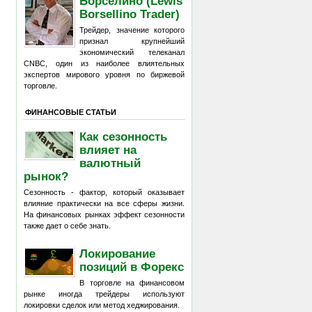
Борселино (Lewis
Borsellino Trader)
Трейдер, значение которого
признал крупнейший
экономический телеканал
CNBC, один из наиболее влиятельных
экспертов мирового уровня по биржевой
торговле.
ФИНАНСОВЫЕ СТАТЬИ
Как сезонность
влияет на
валютный
рынок?
Сезонность - фактор, который оказывает
влияние практически на все сферы жизни.
На финансовых рынках эффект сезонности
также дает о себе знать.
Локирование
позиций в Форекс
В торговле на финансовом
рынке иногда трейдеры используют
локировки сделок или метод хеджирования.