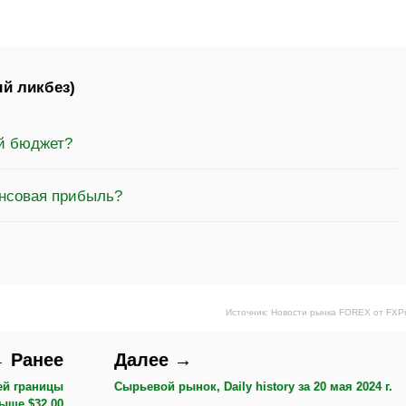
й ликбез)
ый бюджет?
ансовая прибыль?
Источник: Новости рынка FOREX от FXP
 Ранее
Далее →
ей границы
Сырьевой рынок, Daily history за 20 мая 2024 г.
ыше $32,00