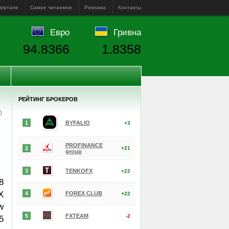
портале
Самое читаемое
Реклама
Контакты
Евро
Гривна
94.8366
1.8358
РЕЙТИНГ БРОКЕРОВ
е)
1
BYFALIO
+3
PROFINANCE
2
+21
group
3
TENKOFX
+22
8
X
4
FOREX CLUB
+22
w
5
FXTEAM
-2
5