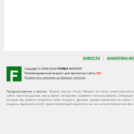
НОВОСТИ
АНАЛИТИКА ФО
Copyright © 2006-2019
FOREX
MASTER
Рекомендованный возраст для просмотра сайта
18+
Разместить рекламу на форекс портале
Предупреждение о рисках
: Форекс портал «Forex Master» не несет ответственнос
сайте, включая данные, курсы валют, котировки, графики и сигналы форекс. Операц
которые Вы можете позволить себе потерять. Данные, предоставленные на сайте, 
индексы, фьючерсы носят ориентировочный характер и на них нельзя полагаться при 