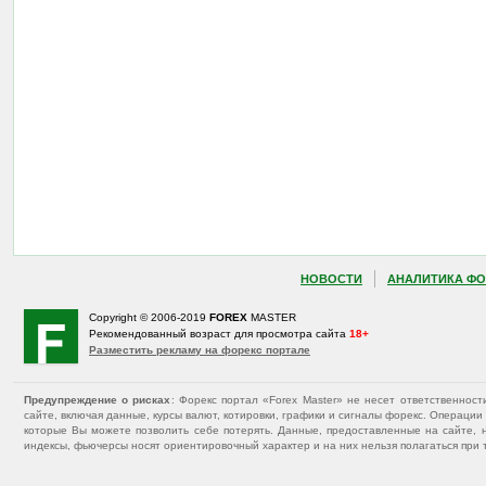
НОВОСТИ
АНАЛИТИКА ФО
Copyright © 2006-2019
FOREX
MASTER
Рекомендованный возраст для просмотра сайта
18+
Разместить рекламу на форекс портале
Предупреждение о рисках
: Форекс портал «Forex Master» не несет ответственнос
сайте, включая данные, курсы валют, котировки, графики и сигналы форекс. Операц
которые Вы можете позволить себе потерять. Данные, предоставленные на сайте, 
индексы, фьючерсы носят ориентировочный характер и на них нельзя полагаться при 