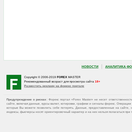
НОВОСТИ
АНАЛИТИКА ФО
Copyright © 2006-2019
FOREX
MASTER
Рекомендованный возраст для просмотра сайта
18+
Разместить рекламу на форекс портале
Предупреждение о рисках
: Форекс портал «Forex Master» не несет ответственнос
сайте, включая данные, курсы валют, котировки, графики и сигналы форекс. Операц
которые Вы можете позволить себе потерять. Данные, предоставленные на сайте, 
индексы, фьючерсы носят ориентировочный характер и на них нельзя полагаться при 