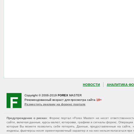
НОВОСТИ
АНАЛИТИКА ФО
Copyright © 2006-2019
FOREX
MASTER
Рекомендованный возраст для просмотра сайта
18+
Разместить рекламу на форекс портале
Предупреждение о рисках
: Форекс портал «Forex Master» не несет ответственнос
сайте, включая данные, курсы валют, котировки, графики и сигналы форекс. Операц
которые Вы можете позволить себе потерять. Данные, предоставленные на сайте, 
индексы, фьючерсы носят ориентировочный характер и на них нельзя полагаться при 