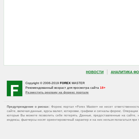
НОВОСТИ
АНАЛИТИКА ФО
Copyright © 2006-2019
FOREX
MASTER
Рекомендованный возраст для просмотра сайта
18+
Разместить рекламу на форекс портале
Предупреждение о рисках
: Форекс портал «Forex Master» не несет ответственнос
сайте, включая данные, курсы валют, котировки, графики и сигналы форекс. Операц
которые Вы можете позволить себе потерять. Данные, предоставленные на сайте, 
индексы, фьючерсы носят ориентировочный характер и на них нельзя полагаться при 