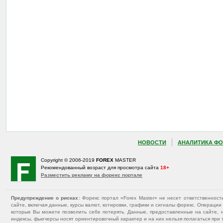
НОВОСТИ
АНАЛИТИКА ФО
Copyright © 2006-2019
FOREX
MASTER
Рекомендованный возраст для просмотра сайта
18+
Разместить рекламу на форекс портале
Предупреждение о рисках
: Форекс портал «Forex Master» не несет ответственнос
сайте, включая данные, курсы валют, котировки, графики и сигналы форекс. Операц
которые Вы можете позволить себе потерять. Данные, предоставленные на сайте, 
индексы, фьючерсы носят ориентировочный характер и на них нельзя полагаться при 