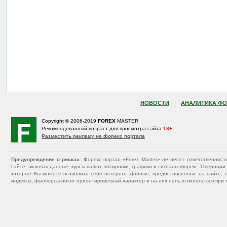
НОВОСТИ
АНАЛИТИКА ФО
Copyright © 2006-2019
FOREX
MASTER
Рекомендованный возраст для просмотра сайта
18+
Разместить рекламу на форекс портале
Предупреждение о рисках
: Форекс портал «Forex Master» не несет ответственнос
сайте, включая данные, курсы валют, котировки, графики и сигналы форекс. Операц
которые Вы можете позволить себе потерять. Данные, предоставленные на сайте, 
индексы, фьючерсы носят ориентировочный характер и на них нельзя полагаться при 