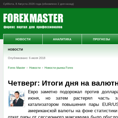
Суббота, 8 Августа 2026 года (обновлено
2 дня назад
)
НОВОСТИ
АНАЛИТИКА
ПРОГНОЗЫ
НОВОСТИ
Опубликовано: 6 июля 2018
Forex Master
Новости
Новости рынка Forex
Четверг: Итоги дня на валют
Евро заметно подорожал против доллар
июня, но затем растерял часть за
катализатором повышения пары EUR/U
американской валюты на фоне статистики 
откат пары от сессионного максимума было обусл