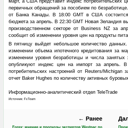
март, а США представит индекс потребительских це
первичных обращений за пособием по безработице.
от Банка Канады. В 18:00 GMT в США состоится
бюджета за апрель. В 22:30 GMT Новая Зеландия вы
производственном секторе от Business NZ за ап
сообщит об изменении уровня цен на продукты пита
В пятницу выйдет небольшое количество данных.
изменении объема ипотечного кредитования за ма
изменении уровня безработицы и числа занятых 
опубликуют индекс цен на импорт за апрель. 
потребительских настроений от Reuters/Michigan
отчет Baker Hughes по количеству активных буровы
Информационно-аналитический отдел TeleTrade
Источник: FxTeam
← Ранее
Да
Forex: мнение и прогнозы экспертов Westpac по
Прои