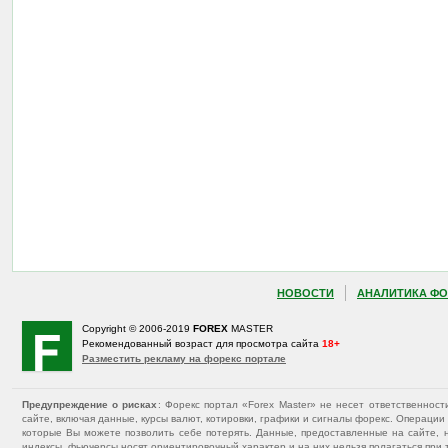
НОВОСТИ
АНАЛИТИКА ФО
Copyright © 2006-2019
FOREX
MASTER
Рекомендованный возраст для просмотра сайта
18+
Разместить рекламу на форекс портале
Предупреждение о рисках
: Форекс портал «Forex Master» не несет ответственнос
сайте, включая данные, курсы валют, котировки, графики и сигналы форекс. Операц
которые Вы можете позволить себе потерять. Данные, предоставленные на сайте, 
индексы, фьючерсы носят ориентировочный характер и на них нельзя полагаться при 