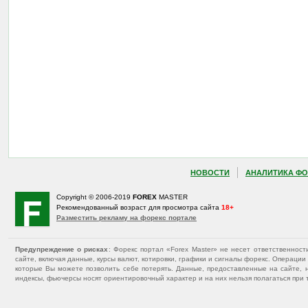
НОВОСТИ
АНАЛИТИКА ФО
Copyright © 2006-2019
FOREX
MASTER
Рекомендованный возраст для просмотра сайта
18+
Разместить рекламу на форекс портале
Предупреждение о рисках
: Форекс портал «Forex Master» не несет ответственнос
сайте, включая данные, курсы валют, котировки, графики и сигналы форекс. Операц
которые Вы можете позволить себе потерять. Данные, предоставленные на сайте, 
индексы, фьючерсы носят ориентировочный характер и на них нельзя полагаться при 