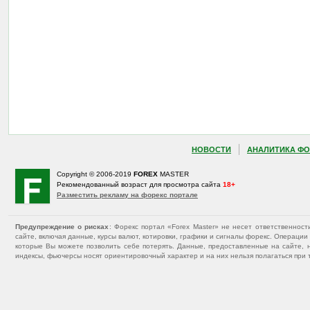
НОВОСТИ
АНАЛИТИКА ФО
Copyright © 2006-2019
FOREX
MASTER
Рекомендованный возраст для просмотра сайта
18+
Разместить рекламу на форекс портале
Предупреждение о рисках
: Форекс портал «Forex Master» не несет ответственнос
сайте, включая данные, курсы валют, котировки, графики и сигналы форекс. Операц
которые Вы можете позволить себе потерять. Данные, предоставленные на сайте, 
индексы, фьючерсы носят ориентировочный характер и на них нельзя полагаться при 