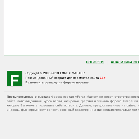
НОВОСТИ
АНАЛИТИКА ФО
Copyright © 2006-2019
FOREX
MASTER
Рекомендованный возраст для просмотра сайта
18+
Разместить рекламу на форекс портале
Предупреждение о рисках
: Форекс портал «Forex Master» не несет ответственнос
сайте, включая данные, курсы валют, котировки, графики и сигналы форекс. Операц
которые Вы можете позволить себе потерять. Данные, предоставленные на сайте, 
индексы, фьючерсы носят ориентировочный характер и на них нельзя полагаться при 