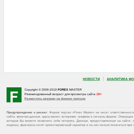
НОВОСТИ
АНАЛИТИКА ФО
Copyright © 2006-2019
FOREX
MASTER
Рекомендованный возраст для просмотра сайта
18+
Разместить рекламу на форекс портале
Предупреждение о рисках
: Форекс портал «Forex Master» не несет ответственнос
сайте, включая данные, курсы валют, котировки, графики и сигналы форекс. Операц
которые Вы можете позволить себе потерять. Данные, предоставленные на сайте, 
индексы, фьючерсы носят ориентировочный характер и на них нельзя полагаться при 