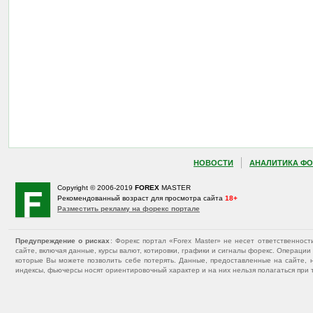
НОВОСТИ
АНАЛИТИКА ФО
Copyright © 2006-2019
FOREX
MASTER
Рекомендованный возраст для просмотра сайта
18+
Разместить рекламу на форекс портале
Предупреждение о рисках
: Форекс портал «Forex Master» не несет ответственнос
сайте, включая данные, курсы валют, котировки, графики и сигналы форекс. Операц
которые Вы можете позволить себе потерять. Данные, предоставленные на сайте, 
индексы, фьючерсы носят ориентировочный характер и на них нельзя полагаться при 