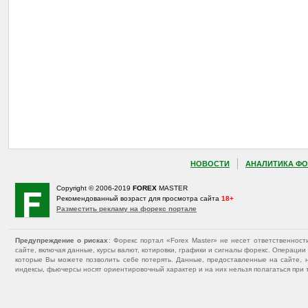
НОВОСТИ
АНАЛИТИКА ФО
Copyright © 2006-2019
FOREX
MASTER
Рекомендованный возраст для просмотра сайта
18+
Разместить рекламу на форекс портале
Предупреждение о рисках
: Форекс портал «Forex Master» не несет ответственнос
сайте, включая данные, курсы валют, котировки, графики и сигналы форекс. Операц
которые Вы можете позволить себе потерять. Данные, предоставленные на сайте, 
индексы, фьючерсы носят ориентировочный характер и на них нельзя полагаться при 