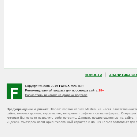
НОВОСТИ
АНАЛИТИКА ФО
Copyright © 2006-2019
FOREX
MASTER
Рекомендованный возраст для просмотра сайта
18+
Разместить рекламу на форекс портале
Предупреждение о рисках
: Форекс портал «Forex Master» не несет ответственнос
сайте, включая данные, курсы валют, котировки, графики и сигналы форекс. Операц
которые Вы можете позволить себе потерять. Данные, предоставленные на сайте, 
индексы, фьючерсы носят ориентировочный характер и на них нельзя полагаться при 