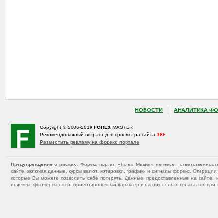
НОВОСТИ
АНАЛИТИКА ФО
Copyright © 2006-2019
FOREX
MASTER
Рекомендованный возраст для просмотра сайта
18+
Разместить рекламу на форекс портале
Предупреждение о рисках
: Форекс портал «Forex Master» не несет ответственнос
сайте, включая данные, курсы валют, котировки, графики и сигналы форекс. Операц
которые Вы можете позволить себе потерять. Данные, предоставленные на сайте, 
индексы, фьючерсы носят ориентировочный характер и на них нельзя полагаться при 