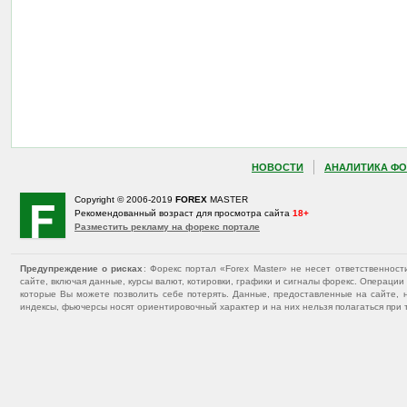
НОВОСТИ
АНАЛИТИКА ФО
Copyright © 2006-2019
FOREX
MASTER
Рекомендованный возраст для просмотра сайта
18+
Разместить рекламу на форекс портале
Предупреждение о рисках
: Форекс портал «Forex Master» не несет ответственнос
сайте, включая данные, курсы валют, котировки, графики и сигналы форекс. Операц
которые Вы можете позволить себе потерять. Данные, предоставленные на сайте, 
индексы, фьючерсы носят ориентировочный характер и на них нельзя полагаться при 