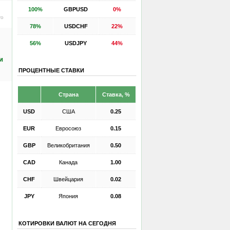
100%
GBPUSD
0%
ro
78%
USDCHF
22%
56%
USDJPY
44%
и
ПРОЦЕНТНЫЕ СТАВКИ
Страна
Ставка, %
USD
США
0.25
EUR
Евросоюз
0.15
GBP
Великобритания
0.50
CAD
Канада
1.00
CHF
Швейцария
0.02
JPY
Япония
0.08
КОТИРОВКИ ВАЛЮТ НА СЕГОДНЯ