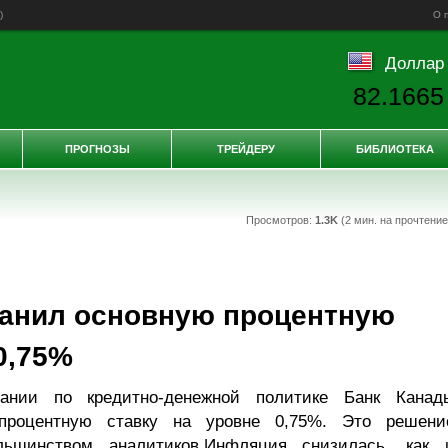
)
О 
Доллар
82.1665
ПРОГНОЗЫ
ТРЕЙДЕРУ
БИБЛИОТЕКА
Просмотров:
1.3K
(2 мин. на прочтени
ранил основную процентную
0,75%
ании по кредитно-денежной политике Банк Канад
процентную ставку на уровне 0,75%. Это решени
ольшинством аналитиков.Инфляция снизилась, как 