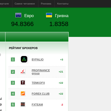
портале
Самое читаемое
Реклама
Контакты
Евро
Гривна
94.8366
1.8358
РЕЙТИНГ БРОКЕРОВ
е)
1
BYFALIO
+3
PROFINANCE
2
+21
group
3
TENKOFX
+22
4
FOREX CLUB
+22
ы
е
5
FXTEAM
-2
и