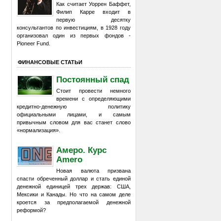
Как считает Уоррен Баффет,
Филип Карре входит в
первую десятку
консультантов по инвестициям, в 1928 году
организовал один из первых фондов -
Pioneer Fund.
ФИНАНСОВЫЕ СТАТЬИ
Постоянный спад
Стоит провести немного
времени с определяющими
кредитно-денежную политику
официальными лицами, и самым
привычным словом для вас станет слово
«нормализация».
Амеро. Курс
Amero
Новая валюта призвана
спасти обреченный доллар и стать единой
денежной единицей трех держав: США,
Мексики и Канады. Но что на самом деле
кроется за предполагаемой денежной
реформой?