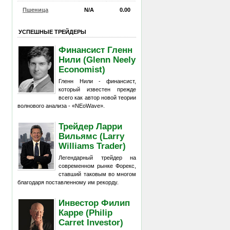
Пшеница
N/A
0.00
УСПЕШНЫЕ ТРЕЙДЕРЫ
Финансист Гленн
Нили (Glenn Neely
Economist)
Гленн Нили - финансист,
который известен прежде
всего как автор новой теории
волнового анализа - «NEoWave».
Трейдер Ларри
Вильямс (Larry
Williams Trader)
Легендарный трейдер на
современном рынке Форекс,
ставший таковым во многом
благодаря поставленному им рекорду.
Инвестор Филип
Карре (Philip
Carret Investor)