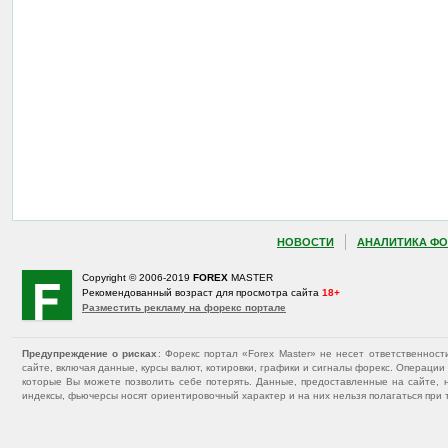
НОВОСТИ
АНАЛИТИКА ФО
Copyright © 2006-2019
FOREX
MASTER
Рекомендованный возраст для просмотра сайта
18+
Разместить рекламу на форекс портале
Предупреждение о рисках
: Форекс портал «Forex Master» не несет ответственнос
сайте, включая данные, курсы валют, котировки, графики и сигналы форекс. Операц
которые Вы можете позволить себе потерять. Данные, предоставленные на сайте, 
индексы, фьючерсы носят ориентировочный характер и на них нельзя полагаться при 