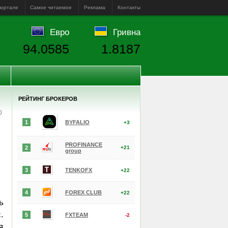
портале
Самое читаемое
Реклама
Контакты
Евро
Гривна
94.0585
1.8187
РЕЙТИНГ БРОКЕРОВ
е)
1
BYFALIO
+3
PROFINANCE
2
+21
group
3
TENKOFX
+22
4
FOREX CLUB
+22
ь
.
5
FXTEAM
-2
я