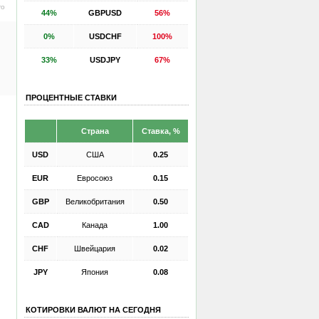
ro
44%
GBPUSD
56%
0%
USDCHF
100%
33%
USDJPY
67%
ПРОЦЕНТНЫЕ СТАВКИ
Страна
Ставка, %
USD
США
0.25
EUR
Евросоюз
0.15
GBP
Великобритания
0.50
CAD
Канада
1.00
CHF
Швейцария
0.02
JPY
Япония
0.08
КОТИРОВКИ ВАЛЮТ НА СЕГОДНЯ