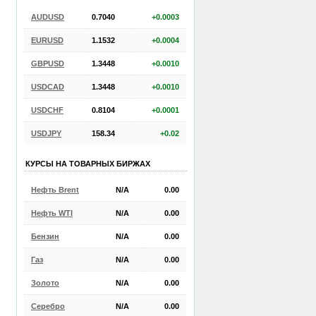
AUDUSD
0.7040
+0.0003
EURUSD
1.1532
+0.0004
GBPUSD
1.3448
+0.0010
USDCAD
1.3448
+0.0010
USDCHF
0.8104
+0.0001
USDJPY
158.34
+0.02
КУРСЫ НА ТОВАРНЫХ БИРЖАХ
Нефть Brent
N/A
0.00
Нефть WTI
N/A
0.00
Бензин
N/A
0.00
Газ
N/A
0.00
Золото
N/A
0.00
Серебро
N/A
0.00