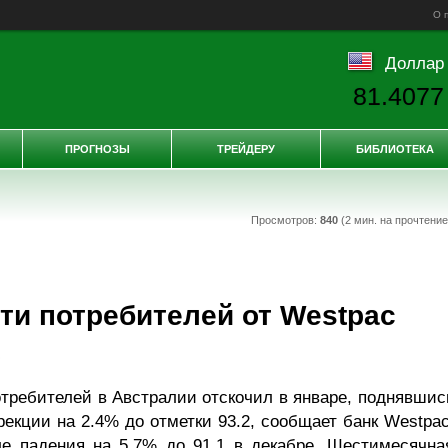
О 
Доллар
81.4077
ПРОГНОЗЫ
ТРЕЙДЕРУ
БИБЛИОТЕКА
Просмотров:
840
(2 мин. на прочтени
ти потребителей от Westpac
е
отребителей в Австралии отскочил в январе, поднявшис
рекции на 2.4% до отметки 93.2, сообщает банк Westpac
е падения на 5.7% до 91.1 в декабре. Шестимесячна