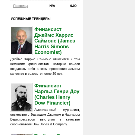
Пшеница
N/A
0.00
УСПЕШНЫЕ ТРЕЙДЕРЫ
Финансист
Джеймс Харрис
Саймонс (James
Harris Simons
Economist)
Джеймс Харрис Саймонс относится к тем
немногим финансистам, которые начали
создавать себя в этом профессиональном
качестве в возрасте после 30 лет.
Финансист
Чарльз Генри Доу
(Charles Henry
Dow Financier)
Американский журналист,
совместно с Эдвардом Джонсом и Чарльзом
Бергстрессером выступил в качестве
сооснователя Dow Jones & Company.