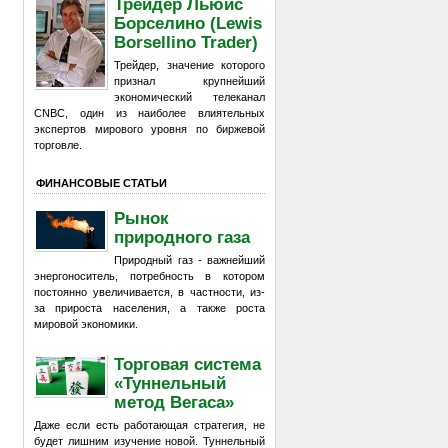
Трейдер Льюис
Борселино (Lewis
Borsellino Trader)
Трейдер, значение которого
признал крупнейший
экономический телеканал
CNBC, один из наиболее влиятельных
экспертов мирового уровня по биржевой
торговле.
ФИНАНСОВЫЕ СТАТЬИ
Рынок
природного газа
Природный газ - важнейший
энергоноситель, потребность в котором
постоянно увеличивается, в частности, из-
за прироста населения, а также роста
мировой экономики.
Торговая система
«Туннельный
метод Вегаса»
Даже если есть работающая стратегия, не
будет лишним изучение новой. Туннельный