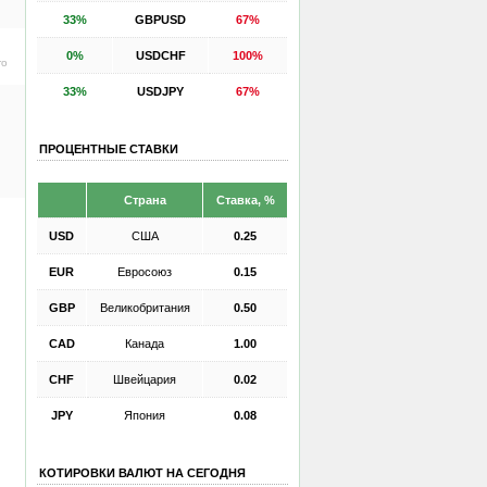
33%
GBPUSD
67%
0%
USDCHF
100%
ro
33%
USDJPY
67%
ПРОЦЕНТНЫЕ СТАВКИ
Страна
Ставка, %
USD
США
0.25
EUR
Евросоюз
0.15
GBP
Великобритания
0.50
CAD
Канада
1.00
CHF
Швейцария
0.02
JPY
Япония
0.08
КОТИРОВКИ ВАЛЮТ НА СЕГОДНЯ