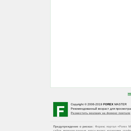
Н
Copyright © 2006-2019
FOREX
MASTER
Рекомендованный возраст для просмотр
Разместить рекламу на форекс портале
Предупреждение о рисках
: Форекс портал «Forex 
сайте, включая данные, курсы валют, котировки, гр