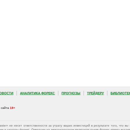
ОВОСТИ
АНАЛИТИКА ФОРЕКС
ПРОГНОЗЫ
ТРЕЙДЕРУ
БИБЛИОТЕ
а сайта
18+
Master» не несет ответственности за утрату ваших инвестиций в результате того, что 
афики и сигналы форекс. Операции на международном валютном рынке Форекс имеют высокий