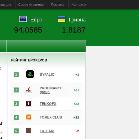
портале
Самое читаемое
Реклама
Контакты
Евро
Гривна
94.0585
1.8187
РЕЙТИНГ БРОКЕРОВ
е)
1
BYFALIO
+3
PROFINANCE
2
+21
group
3
TENKOFX
+22
4
FOREX CLUB
+22
м
.
5
FXTEAM
-2
м