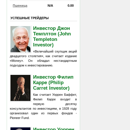
Пшеница
N/A
0.00
УСПЕШНЫЕ ТРЕЙДЕРЫ
Инвестор Джон
Темплтон (John
Templeton
Investor)
«Величайший скупщик акций
двадцатого столетия», как считает издание
«Money». Он обладал нестандартным
подходом к инвестированию.
Инвестор Филип
Карре (Philip
Carret Investor)
Как считает Уоррен Баффет,
Филип Карре входит в
первую десятку
консультантов по инвестициям, в 1928 году
организовал один из первых фондов -
Pioneer Fund.
Инвестор Уоррен