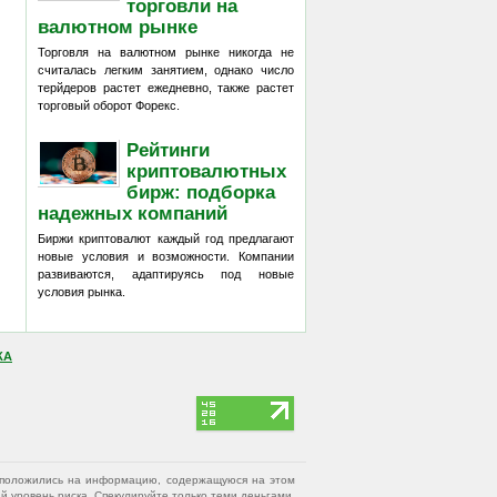
торговли на
валютном рынке
Торговля на валютном рынке никогда не
считалась легким занятием, однако число
терйдеров растет ежедневно, также растет
торговый оборот Форекс.
Рейтинги
криптовалютных
бирж: подборка
надежных компаний
Биржи криптовалют каждый год предлагают
новые условия и возможности. Компании
развиваются, адаптируясь под новые
условия рынка.
КА
вы положились на информацию, содержащуюся на этом
 уровень риска. Спекулируйте только теми деньгами,