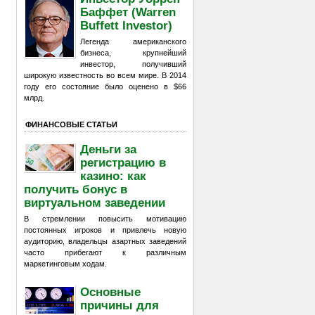
Баффет (Warren
Buffett Investor)
Легенда американского
бизнеса, крупнейший
инвестор, получивший
широкую известность во всем мире. В 2014
году его состояние было оценено в $66
млрд.
ФИНАНСОВЫЕ СТАТЬИ
Деньги за
регистрацию в
казино: как
получить бонус в
виртуальном заведении
В стремлении повысить мотивацию
постоянных игроков и привлечь новую
аудиторию, владельцы азартных заведений
часто прибегают к различным
маркетинговым ходам.
Основные
причины для