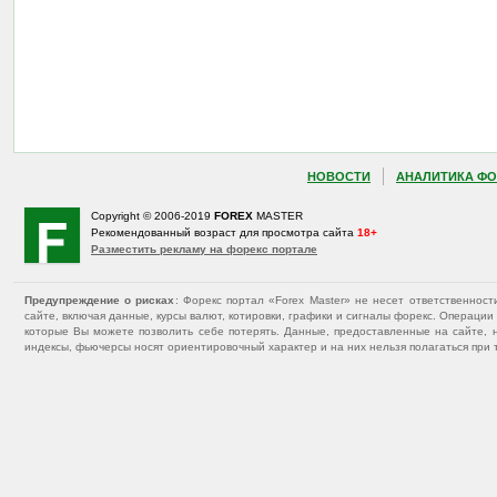
НОВОСТИ
АНАЛИТИКА ФО
Copyright © 2006-2019
FOREX
MASTER
Рекомендованный возраст для просмотра сайта
18+
Разместить рекламу на форекс портале
Предупреждение о рисках
: Форекс портал «Forex Master» не несет ответственнос
сайте, включая данные, курсы валют, котировки, графики и сигналы форекс. Операц
которые Вы можете позволить себе потерять. Данные, предоставленные на сайте, 
индексы, фьючерсы носят ориентировочный характер и на них нельзя полагаться при 