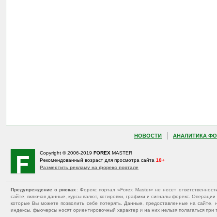
НОВОСТИ
АНАЛИТИКА ФО
Copyright © 2006-2019
FOREX
MASTER
Рекомендованный возраст для просмотра сайта
18+
Разместить рекламу на форекс портале
Предупреждение о рисках
: Форекс портал «Forex Master» не несет ответственнос
сайте, включая данные, курсы валют, котировки, графики и сигналы форекс. Операц
которые Вы можете позволить себе потерять. Данные, предоставленные на сайте, 
индексы, фьючерсы носят ориентировочный характер и на них нельзя полагаться при 