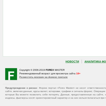
НОВОСТИ
АНАЛИТИКА ФО
Copyright © 2006-2019
FOREX
MASTER
Рекомендованный возраст для просмотра сайта
18+
Разместить рекламу на форекс портале
Предупреждение о рисках
: Форекс портал «Forex Master» не несет ответственнос
сайте, включая данные, курсы валют, котировки, графики и сигналы форекс. Операц
которые Вы можете позволить себе потерять. Данные, предоставленные на сайте, 
индексы, фьючерсы носят ориентировочный характер и на них нельзя полагаться при 