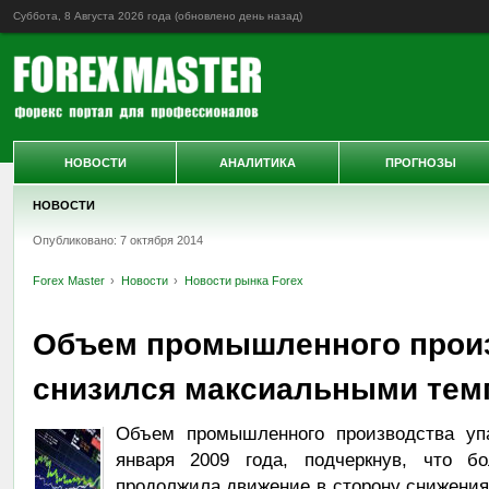
Суббота, 8 Августа 2026 года (обновлено
день назад
)
НОВОСТИ
АНАЛИТИКА
ПРОГНОЗЫ
НОВОСТИ
Опубликовано: 7 октября 2014
Forex Master
Новости
Новости рынка Forex
Объем промышленного произ
снизился максиальными темп
Объем промышленного производства у
января 2009 года, подчеркнув, что б
продолжила движение в сторону снижения