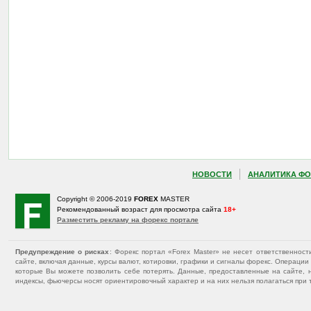
НОВОСТИ
АНАЛИТИКА ФО
Copyright © 2006-2019
FOREX
MASTER
Рекомендованный возраст для просмотра сайта
18+
Разместить рекламу на форекс портале
Предупреждение о рисках
: Форекс портал «Forex Master» не несет ответственнос
сайте, включая данные, курсы валют, котировки, графики и сигналы форекс. Операц
которые Вы можете позволить себе потерять. Данные, предоставленные на сайте, 
индексы, фьючерсы носят ориентировочный характер и на них нельзя полагаться при 