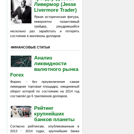
Ливермор (Jesse
Livermore Trader)
Яркая историческая фигура,
невероятно талантливый
трейдер, умудрившийся
несколько раз заработать и потерять
состояние в миллионы долларов.
ФИНАНСОВЫЕ СТАТЬИ
Анализ
ликвидности
валютного рынка
Forex
Форекс - без преувеличения самая
ликвидная торговая площадка, ежедневный
оборот которой по состоянию на 2014 год
составлял до 6 триллионов долларов.
Рейтинг
крупнейших
банков планеты
Согласно рейтингам, опубликованным в
2013 - 2014 годах, крупнейшие банки