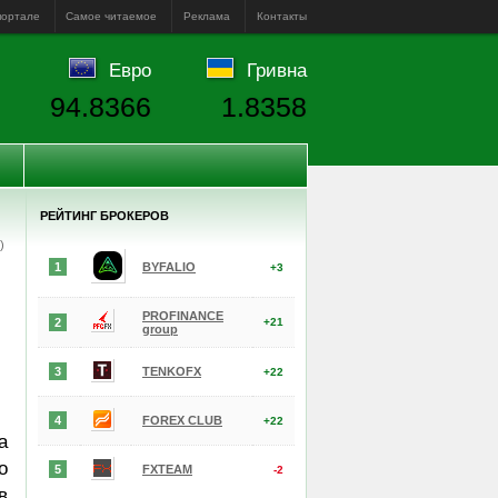
портале
Самое читаемое
Реклама
Контакты
Евро
Гривна
94.8366
1.8358
РЕЙТИНГ БРОКЕРОВ
е)
1
BYFALIO
+3
PROFINANCE
2
+21
group
3
TENKOFX
+22
4
FOREX CLUB
+22
а
о
5
FXTEAM
-2
в