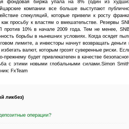
кая фондовая биржа упала на 8% (один из худши
ейцарские компании все больше выступают публично
ействие спекуляций, которые привели к росту франка
 как просьбу к властям о вмешательстве. Резервы SN
 против 10% в начале 2009 года. Тем не менее, SNB
нность борьбы в нынешних условиях. Когда осядет пыл
говом лимите, а инвесторы начнут возвращать деньги 
т избегать валют, которым грозят суверенные риски. Есл
по-прежнему будет привлекателен в качестве безопасног
ьба с этими новыми глобальными силами.Simon Smith
чник: FxTeam
й ликбез)
 депозитные операции?