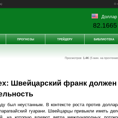
д
)
О 
Доллар
82.1665
ПРОГНОЗЫ
ТРЕЙДЕРУ
БИБЛИОТЕКА
Просмотров:
1.4K
(5 мин. на прочтени
rex: Швейцарский франк должен
ельность
оду был неустанным. В контексте роста против доллар
арагвайский гуарани. Швейцарцы привыкли иметь дел
й, на которую влияют ветра международных потоко