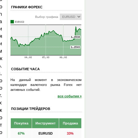
о
ГРАФИКИ ФОРЕКС
h
Выбор графика
а
и
я
и
м
к
.
СОБЫТИЕ ЧАСА
,
о
На данный момент в экономическом
календаре валютного рынка Forex нет
о
активных событий.
.
все события »
х
ПОЗИЦИИ ТРЕЙДЕРОВ
к
о
Покупка
Инструмент
Продажа
т
о
67%
EURUSD
33%