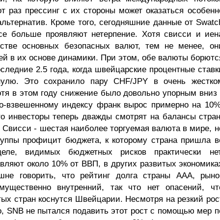
от раз прессинг с их стороны может оказаться особенн
альтернатив. Кроме того, сегодняшние данные от Swatc
все больше проявляют нетерпение. Хотя свисси и иен
естве основных безопасных валют, тем не менее, он
ей в их основе динамики. При этом, обе валюты борютс
следние 2.5 года, когда швейцарские процентные ставк
нулю. Это сохранило пару CHF/JPY в очень жестко
отя в этом году снижение было довольно упорным вниз 
во-взвешенному индексу франк вырос примерно на 10%
о инвесторы теперь дважды смотрят на балансы стран
 Свисси - шестая наиболее торгуемая валюта в мире, н
руппы профицит бюджета, к которому страна пришла в
еле, видимых бюджетных рисков практически нет
вляют около 10% от ВВП, в других развитых экономика
не говорить, что рейтинг долга страны ААА, рыно
ущественно внутренний, так что нет опасений, чт
тых стран коснутся Швейцарии. Несмотря на резкий рос
, SNB не пытался подавить этот рост с помощью мер п