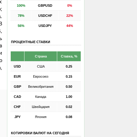
х
100%
GBPUSD
0%
;
.
78%
USDCHF
22%
B
56%
USDJPY
44%
,
ь
ПРОЦЕНТНЫЕ СТАВКИ
в
и
Страна
Ставка, %
о
USD
США
0.25
,
EUR
Евросоюз
0.15
GBP
Великобритания
0.50
CAD
Канада
1.00
CHF
Швейцария
0.02
JPY
Япония
0.08
КОТИРОВКИ ВАЛЮТ НА СЕГОДНЯ