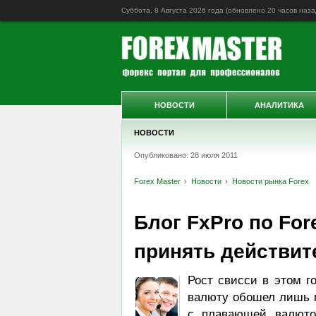
Суббота, 8 Августа 2026 года (обновлено
20 часов наза
НОВОСТИ
АНАЛИТИКА
НОВОСТИ
Опубликовано: 28 июля 2011
Forex Master
Новости
Новости рынка Forex
Блог FxPro по Fo
принять действит
Рост свисси в этом г
валюту обошел лишь п
с плавающей валюто