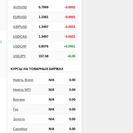
AUDUSD
0.7069
-0.0002
EURUSD
1.1561
-0.0001
GBPUSD
1.3497
-0.0001
USDCAD
1.3497
-0.0001
ro
USDCHF
0.8076
+0.0001
USDJPY
157.58
+0.05
КУРСЫ НА ТОВАРНЫХ БИРЖАХ
Нефть Brent
N/A
0.00
Нефть WTI
N/A
0.00
Бензин
N/A
0.00
Газ
N/A
0.00
Золото
N/A
0.00
Серебро
N/A
0.00