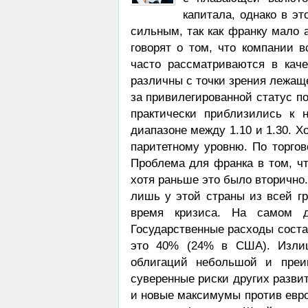
капитала, однако в эт
сильным, так как франку мало 
говорят о том, что компании 
часто рассматриваются в кач
различны с точки зрения лежащ
за привилегированной статус по
практически приблизились к 
диапазоне между 1.10 и 1.30. Х
паритетному уровню. По торго
Проблема для франка в том, чт
хотя раньше это было вторично.
лишь у этой страны из всей г
время кризиса. На самом д
Государственные расходы соста
это 40% (24% в США). Излиш
облигаций небольшой и преим
суверенные риски других разви
и новые максимумы против евро