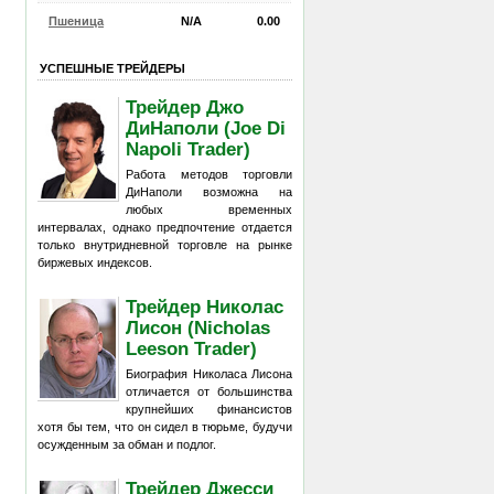
Пшеница
N/A
0.00
УСПЕШНЫЕ ТРЕЙДЕРЫ
Трейдер Джо
ДиНаполи (Joe Di
Napoli Trader)
Работа методов торговли
ДиНаполи возможна на
любых временных
интервалах, однако предпочтение отдается
только внутридневной торговле на рынке
биржевых индексов.
Трейдер Николас
Лисон (Nicholas
Leeson Trader)
Биография Николаса Лисона
отличается от большинства
крупнейших финансистов
хотя бы тем, что он сидел в тюрьме, будучи
осужденным за обман и подлог.
Трейдер Джесси