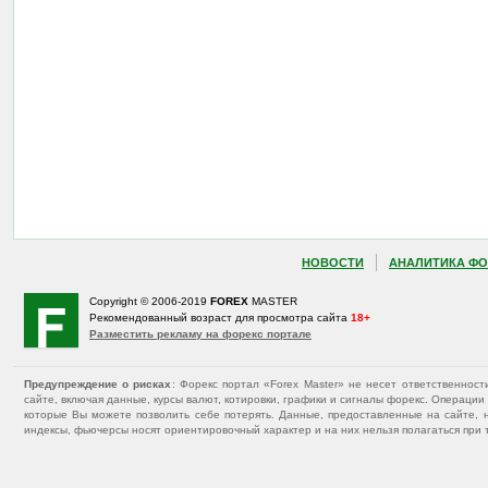
НОВОСТИ
АНАЛИТИКА ФО
Copyright © 2006-2019
FOREX
MASTER
Рекомендованный возраст для просмотра сайта
18+
Разместить рекламу на форекс портале
Предупреждение о рисках
: Форекс портал «Forex Master» не несет ответственнос
сайте, включая данные, курсы валют, котировки, графики и сигналы форекс. Операц
которые Вы можете позволить себе потерять. Данные, предоставленные на сайте, 
индексы, фьючерсы носят ориентировочный характер и на них нельзя полагаться при 